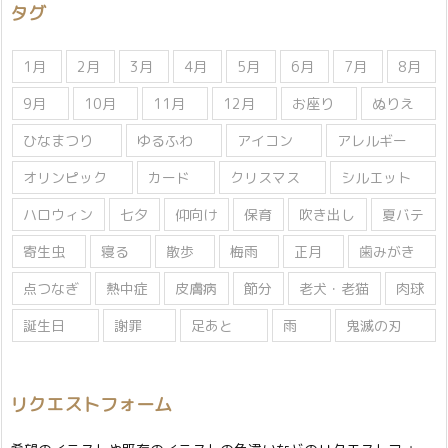
タグ
ー
1月
2月
3月
4月
5月
6月
7月
8月
9月
10月
11月
12月
お座り
ぬりえ
ひなまつり
ゆるふわ
アイコン
アレルギー
オリンピック
カード
クリスマス
シルエット
ハロウィン
七夕
仰向け
保育
吹き出し
夏バテ
寄生虫
寝る
散歩
梅雨
正月
歯みがき
点つなぎ
熱中症
皮膚病
節分
老犬・老猫
肉球
誕生日
謝罪
足あと
雨
鬼滅の刃
リクエストフォーム