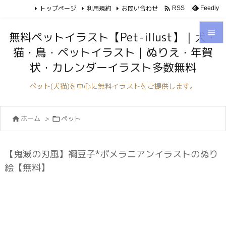
トップページ
利用規約
お問い合わせ

Feedly
RSS

無料ペットイラスト【Pet-illust】｜犬・
猫・鳥・ペットイラスト｜ぬりえ・年賀

状・カレンダーイラスト多数無料
メニュ

ペット(犬猫)を中心に無料イラストをご提供します。
サイド

ホーム
>
ペット


前へ

次へ
【鬼滅の刃風】禰豆子*ポメラニアンイラストのぬり

絵【無料】
検索