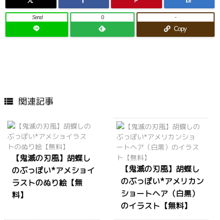
B!
Send
0
-
Copy
関連記事

【鬼滅の刃風】胡蝶し
【鬼滅の刃風】胡蝶し
のぶっぽい*アメショイ
のぶっぽい*アメリカン
ラストのぬり絵【無
ショートヘア（白黒）
料】
のイラスト【無料】