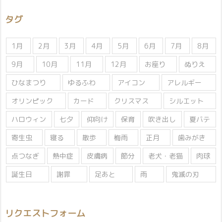
リ
タグ
ー
1月
2月
3月
4月
5月
6月
7月
8月
9月
10月
11月
12月
お座り
ぬりえ
ひなまつり
ゆるふわ
アイコン
アレルギー
オリンピック
カード
クリスマス
シルエット
ハロウィン
七夕
仰向け
保育
吹き出し
夏バテ
寄生虫
寝る
散歩
梅雨
正月
歯みがき
点つなぎ
熱中症
皮膚病
節分
老犬・老猫
肉球
誕生日
謝罪
足あと
雨
鬼滅の刃
リクエストフォーム