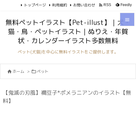
トップページ
利用規約
お問い合わせ

Feedly
RSS

無料ペットイラスト【Pet-illust】｜犬・
猫・鳥・ペットイラスト｜ぬりえ・年賀

状・カレンダーイラスト多数無料
メニュ

ペット(犬猫)を中心に無料イラストをご提供します。
サイド

ホーム
>
ペット


前へ

次へ
【鬼滅の刃風】禰豆子*ポメラニアンのイラスト【無

料】
検索