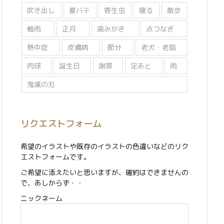
吹き出し
夏バテ
寄生虫
寝る
散歩
梅雨
正月
歯みがき
点つなぎ
熱中症
皮膚病
節分
老犬・老猫
肉球
誕生日
謝罪
足あと
雨
鬼滅の刃
リクエストフォーム
希望のイラストや既存のイラストの色違いなどのリク
エストフォームです。
ご希望に添えたいと思いますが、確約はできませんの
で、あしからず・・
ニックネーム