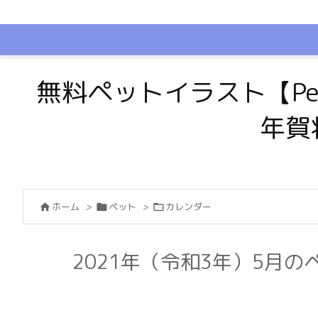
無料ペットイラスト【Pe
年賀
ホーム
>
ペット
>
カレンダー



2021年（令和3年）5月