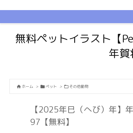
無料ペットイラスト【Pe
年賀
ホーム
>
ペット
>
その他動物



【2025年巳（へび）年】
97【無料】