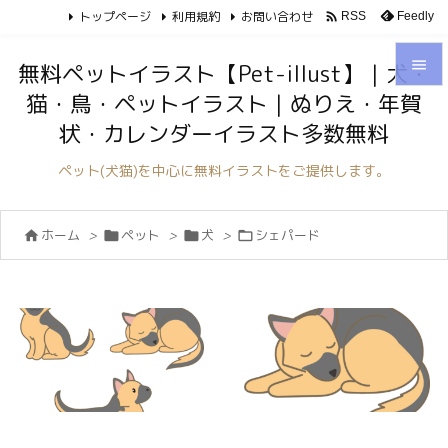
トップページ
利用規約
お問い合わせ

Feedly
RSS

無料ペットイラスト【Pet-illust】｜犬・
猫・鳥・ペットイラスト｜ぬりえ・年賀

状・カレンダーイラスト多数無料
メニュ

ペット(犬猫)を中心に無料イラストをご提供します。
サイド

ホーム
>
ペット
>
犬
>
シェパード




前へ

次へ

検索