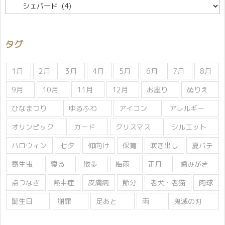
カ
テ
ゴ
リ
タグ
ー
1月
2月
3月
4月
5月
6月
7月
8月
9月
10月
11月
12月
お座り
ぬりえ
ひなまつり
ゆるふわ
アイコン
アレルギー
オリンピック
カード
クリスマス
シルエット
ハロウィン
七夕
仰向け
保育
吹き出し
夏バテ
寄生虫
寝る
散歩
梅雨
正月
歯みがき
点つなぎ
熱中症
皮膚病
節分
老犬・老猫
肉球
誕生日
謝罪
足あと
雨
鬼滅の刃