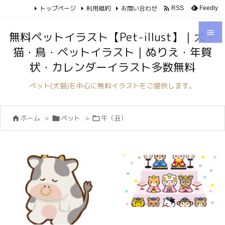
トップページ
利用規約
お問い合わせ

Feedly
RSS

無料ペットイラスト【Pet-illust】｜犬・
猫・鳥・ペットイラスト｜ぬりえ・年賀

状・カレンダーイラスト多数無料
メニュ

ペット(犬猫)を中心に無料イラストをご提供します。
サイド

ホーム
>
ペット
>
牛（丑）



前へ

次へ

検索