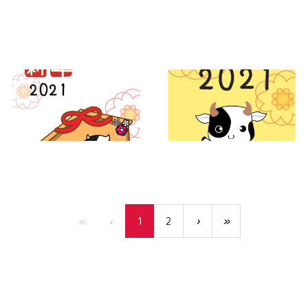
«
‹
1
2
›
»