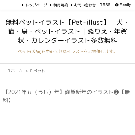
トップページ
利用規約
お問い合わせ

RSS
Feedly

メニュ
無料ペットイラスト【Pet-illust】｜犬・

猫・鳥・ペットイラスト｜ぬりえ・年賀
サイド
状・カレンダーイラスト多数無料

前へ
ペット(犬猫)を中心に無料イラストをご提供します。

次へ

ホーム
>

ペット

検索
【2021年丑（うし）年】謹賀新年のイラスト❷【無
料】