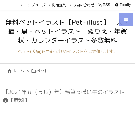
トップページ
利用規約
お問い合わせ

Feedly
RSS

無料ペットイラスト【Pet-illust】｜犬・
猫・鳥・ペットイラスト｜ぬりえ・年賀

状・カレンダーイラスト多数無料
メニュ

ペット(犬猫)を中心に無料イラストをご提供します。
サイド

ホーム
>
ペット


前へ

次へ
【2021年丑（うし）年】毛筆っぽい牛のイラスト

❷【無料】
検索