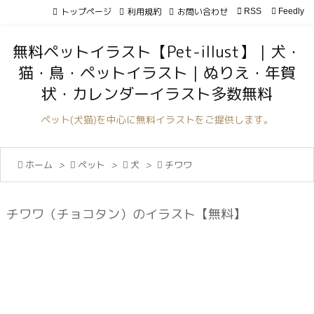
トップページ
利用規約
お問い合わせ

RSS
Feedly

メニュ
無料ペットイラスト【Pet-illust】｜犬・

猫・鳥・ペットイラスト｜ぬりえ・年賀
サイド
状・カレンダーイラスト多数無料

前へ
ペット(犬猫)を中心に無料イラストをご提供します。

次へ

ホーム
>

ペット
>

犬
>

チワワ

検索
チワワ（チョコタン）のイラスト【無料】