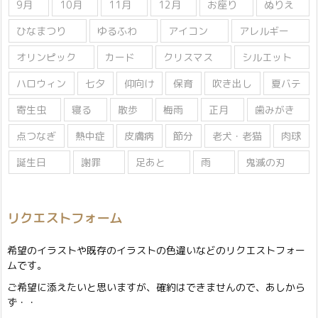
9月
10月
11月
12月
お座り
ぬりえ
ひなまつり
ゆるふわ
アイコン
アレルギー
オリンピック
カード
クリスマス
シルエット
ハロウィン
七夕
仰向け
保育
吹き出し
夏バテ
寄生虫
寝る
散歩
梅雨
正月
歯みがき
点つなぎ
熱中症
皮膚病
節分
老犬・老猫
肉球
誕生日
謝罪
足あと
雨
鬼滅の刃
リクエストフォーム
希望のイラストや既存のイラストの色違いなどのリクエストフォー
ムです。
ご希望に添えたいと思いますが、確約はできませんので、あしから
ず・・