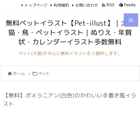
トップページ
利用規約
お問い合わせ

Feedly
RSS

無料ペットイラスト【Pet-illust】｜犬・
猫・鳥・ペットイラスト｜ぬりえ・年賀

状・カレンダーイラスト多数無料
メニュ

ペット(犬猫)を中心に無料イラストをご提供します。
サイド

ホーム
>
ペット


前へ

次へ
【無料】ポメラニアン(白色)のかわいい手書き風イラ

スト
検索