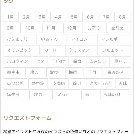
タグ
ー
1月
2月
3月
4月
5月
6月
7月
8月
9月
10月
11月
12月
お座り
ぬりえ
ひなまつり
ゆるふわ
アイコン
アレルギー
オリンピック
カード
クリスマス
シルエット
ハロウィン
七夕
仰向け
保育
吹き出し
夏バテ
寄生虫
寝る
散歩
梅雨
正月
歯みがき
点つなぎ
熱中症
皮膚病
節分
老犬・老猫
肉球
誕生日
謝罪
足あと
雨
鬼滅の刃
リクエストフォーム
希望のイラストや既存のイラストの色違いなどのリクエストフォー