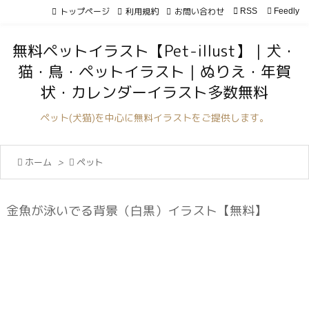
トップページ
利用規約
お問い合わせ

RSS
Feedly

メニュ
無料ペットイラスト【Pet-illust】｜犬・

猫・鳥・ペットイラスト｜ぬりえ・年賀
サイド
状・カレンダーイラスト多数無料

前へ
ペット(犬猫)を中心に無料イラストをご提供します。

次へ

ホーム
>

ペット

検索
金魚が泳いでる背景（白黒）イラスト【無料】