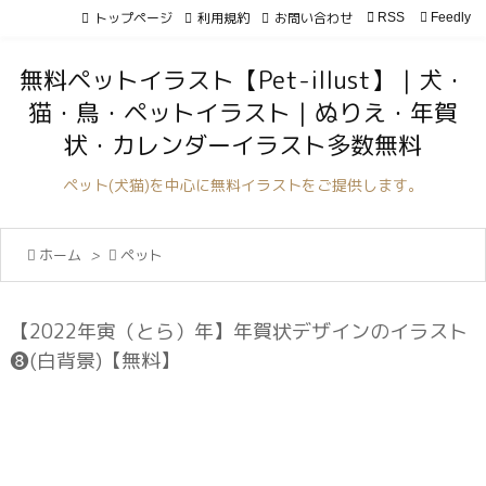
トップページ
利用規約
お問い合わせ

RSS
Feedly

メニュ
無料ペットイラスト【Pet-illust】｜犬・

猫・鳥・ペットイラスト｜ぬりえ・年賀
サイド
状・カレンダーイラスト多数無料

前へ
ペット(犬猫)を中心に無料イラストをご提供します。

次へ

ホーム
>

ペット

検索
【2022年寅（とら）年】年賀状デザインのイラスト
❽(白背景)【無料】