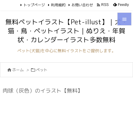
トップページ
利用規約
お問い合わせ

Feedly
RSS

無料ペットイラスト【Pet-illust】｜犬・
猫・鳥・ペットイラスト｜ぬりえ・年賀

状・カレンダーイラスト多数無料
メニュ

ペット(犬猫)を中心に無料イラストをご提供します。
サイド

ホーム
>
ペット


前へ

次へ
肉球（灰色）のイラスト【無料】

検索