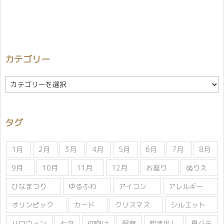
カテゴリー
カ
テ
ゴ
リ
タグ
ー
1月
2月
3月
4月
5月
6月
7月
8月
9月
10月
11月
12月
お座り
ぬりえ
ひなまつり
ゆるふわ
アイコン
アレルギー
オリンピック
カード
クリスマス
シルエット
ハロウィン
七夕
仰向け
保育
吹き出し
夏バテ