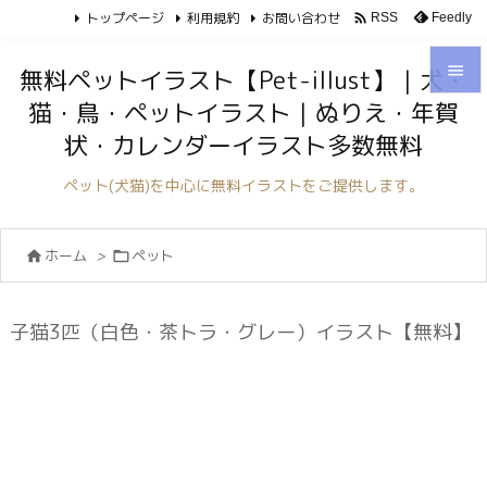
トップページ
利用規約
お問い合わせ

Feedly
RSS

無料ペットイラスト【Pet-illust】｜犬・
猫・鳥・ペットイラスト｜ぬりえ・年賀

状・カレンダーイラスト多数無料
メニュ

ペット(犬猫)を中心に無料イラストをご提供します。
サイド

ホーム
>
ペット


前へ

次へ
子猫3匹（白色・茶トラ・グレー）イラスト【無料】

検索