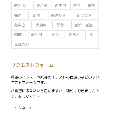
吹き出し
夏バテ
寄生虫
寝る
散歩
梅雨
正月
歯みがき
点つなぎ
熱中症
皮膚病
節分
老犬・老猫
肉球
誕生日
謝罪
足あと
雨
鬼滅の刃
リクエストフォーム
希望のイラストや既存のイラストの色違いなどのリク
エストフォームです。
ご希望に添えたいと思いますが、確約はできませんの
で、あしからず・・
ニックネーム