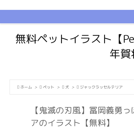
無料ペットイラスト【Pe
年賀

ホーム
>

ペット
>

犬
>

ジャックラッセルテリア
【鬼滅の刃風】冨岡義勇っ
アのイラスト【無料】