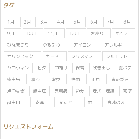
タグ
ー
1月
2月
3月
4月
5月
6月
7月
8月
9月
10月
11月
12月
お座り
ぬりえ
ひなまつり
ゆるふわ
アイコン
アレルギー
オリンピック
カード
クリスマス
シルエット
ハロウィン
七夕
仰向け
保育
吹き出し
夏バテ
寄生虫
寝る
散歩
梅雨
正月
歯みがき
点つなぎ
熱中症
皮膚病
節分
老犬・老猫
肉球
誕生日
謝罪
足あと
雨
鬼滅の刃
リクエストフォーム