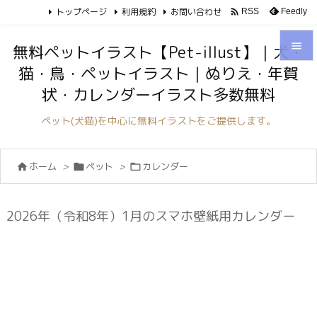
トップページ
利用規約
お問い合わせ

Feedly
RSS

無料ペットイラスト【Pet-illust】｜犬・
猫・鳥・ペットイラスト｜ぬりえ・年賀

状・カレンダーイラスト多数無料
メニュ

ペット(犬猫)を中心に無料イラストをご提供します。
サイド

ホーム
>
ペット
>
カレンダー



前へ

次へ
2026年（令和8年）1月のスマホ壁紙用カレンダー

検索