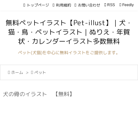
トップページ
利用規約
お問い合わせ

RSS
Feedly

メニュ
無料ペットイラスト【Pet-illust】｜犬・

猫・鳥・ペットイラスト｜ぬりえ・年賀
サイド
状・カレンダーイラスト多数無料

前へ
ペット(犬猫)を中心に無料イラストをご提供します。

次へ

ホーム
>

ペット

検索
犬の骨のイラスト 【無料】