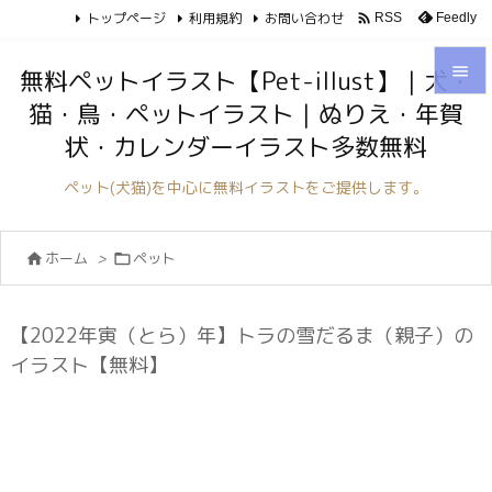
トップページ
利用規約
お問い合わせ

Feedly
RSS

無料ペットイラスト【Pet-illust】｜犬・
猫・鳥・ペットイラスト｜ぬりえ・年賀

状・カレンダーイラスト多数無料
メニュ

ペット(犬猫)を中心に無料イラストをご提供します。
サイド

ホーム
>
ペット


前へ

次へ
【2022年寅（とら）年】トラの雪だるま（親子）の

イラスト【無料】
検索