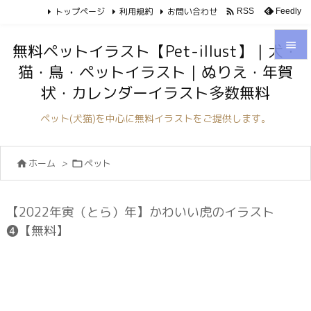
トップページ
利用規約
お問い合わせ

Feedly
RSS

無料ペットイラスト【Pet-illust】｜犬・
猫・鳥・ペットイラスト｜ぬりえ・年賀

状・カレンダーイラスト多数無料
メニュ

ペット(犬猫)を中心に無料イラストをご提供します。
サイド

ホーム
>
ペット


前へ

次へ
【2022年寅（とら）年】かわいい虎のイラスト

❹【無料】
検索