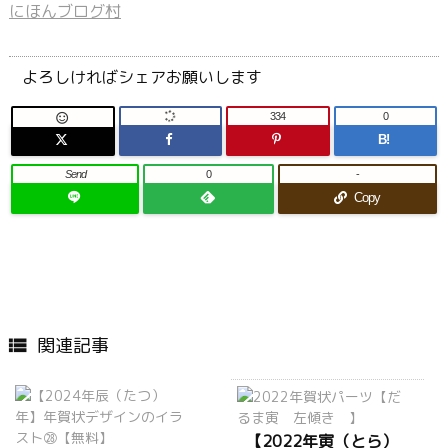
にほんブログ村
よろしければシェアお願いします
334
0

B!
Send
0
-
Copy
関連記事

【2022年寅（とら）