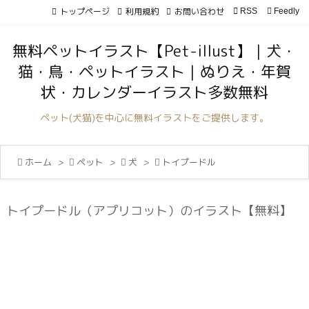
トップページ
利用規約
お問い合わせ

RSS
Feedly

メニュ
無料ペットイラスト【Pet-illust】｜犬・

猫・鳥・ペットイラスト｜ぬりえ・年賀
サイド
状・カレンダーイラスト多数無料

前へ
ペット(犬猫)を中心に無料イラストをご提供します。

次へ

ホーム
>

ペット
>

犬
>

トイプードル

検索
トイプードル（アプリコット）のイラスト【無料】