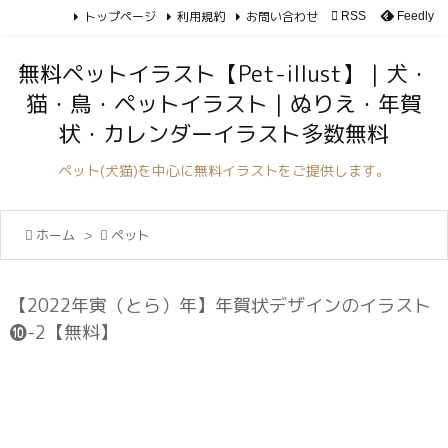
トップページ
利用規約
お問い合わせ

RSS
Feedly

メニュ
無料ペットイラスト【Pet-illust】｜犬・

猫・鳥・ペットイラスト｜ぬりえ・年賀
サイド
状・カレンダーイラスト多数無料

前へ
ペット(犬猫)を中心に無料イラストをご提供します。

次へ

ホーム
>

ペット

検索
【2022年寅（とら）年】年賀状デザインのイラスト
❿-2【無料】