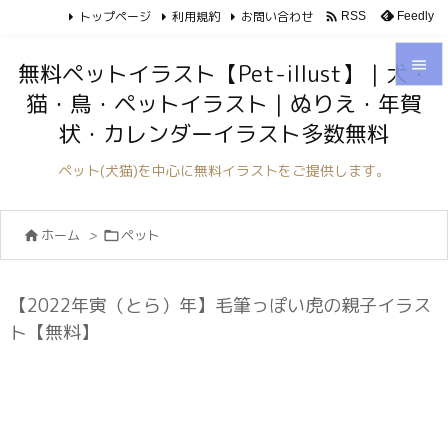
トップページ
利用規約
お問い合わせ

Feedly
RSS

無料ペットイラスト【Pet-illust】｜犬・
猫・鳥・ペットイラスト｜ぬりえ・年賀

状・カレンダーイラスト多数無料
メニュ

ペット(犬猫)を中心に無料イラストをご提供します。
サイド

ホーム
>
ペット


前へ

次へ
【2022年寅（とら）年】毛筆っぽい虎の親子イラス

ト【無料】
検索