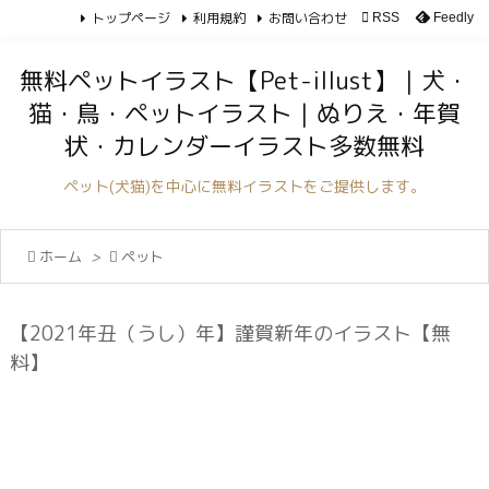
トップページ
利用規約
お問い合わせ

RSS
Feedly

メニュ
無料ペットイラスト【Pet-illust】｜犬・

猫・鳥・ペットイラスト｜ぬりえ・年賀
サイド
状・カレンダーイラスト多数無料

前へ
ペット(犬猫)を中心に無料イラストをご提供します。

次へ

ホーム
>

ペット

検索
【2021年丑（うし）年】謹賀新年のイラスト【無
料】