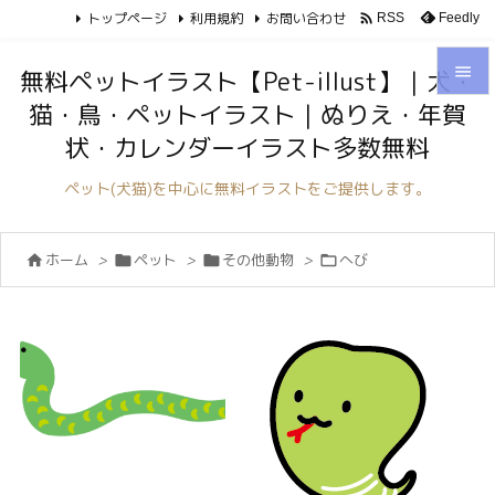
トップページ
利用規約
お問い合わせ

Feedly
RSS

無料ペットイラスト【Pet-illust】｜犬・
猫・鳥・ペットイラスト｜ぬりえ・年賀

状・カレンダーイラスト多数無料
メニュ

ペット(犬猫)を中心に無料イラストをご提供します。
サイド

ホーム
>
ペット
>
その他動物
>
へび




前へ

次へ

検索